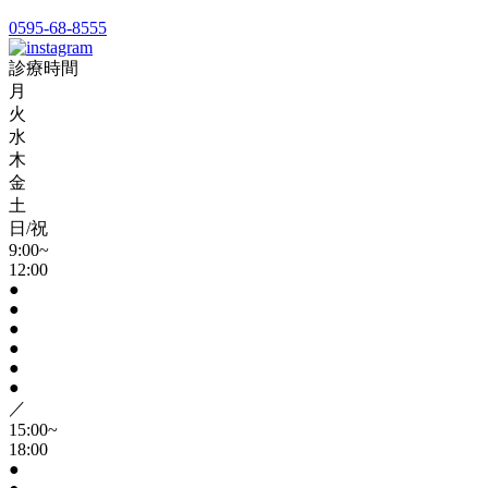
0595-68-8555
診療時間
月
火
水
木
金
土
日/祝
9:00~
12:00
●
●
●
●
●
●
／
15:00~
18:00
●