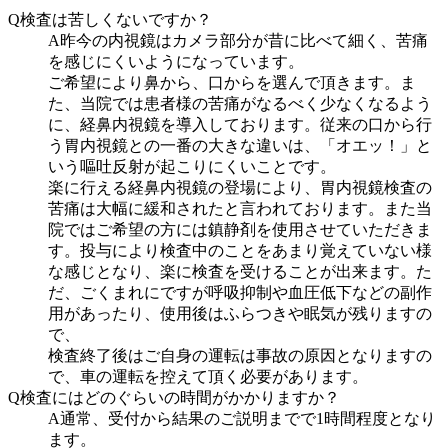
Q
検査は苦しくないですか？
A
昨今の内視鏡はカメラ部分が昔に比べて細く、苦痛
を感じにくいようになっています。
ご希望により鼻から、口からを選んで頂きます。ま
た、当院では患者様の苦痛がなるべく少なくなるよう
に、経鼻内視鏡を導入しております。従来の口から行
う胃内視鏡との一番の大きな違いは、「オエッ！」と
いう嘔吐反射が起こりにくいことです。
楽に行える経鼻内視鏡の登場により、胃内視鏡検査の
苦痛は大幅に緩和されたと言われております。また当
院ではご希望の方には鎮静剤を使用させていただきま
す。投与により検査中のことをあまり覚えていない様
な感じとなり、楽に検査を受けることが出来ます。た
だ、ごくまれにですが呼吸抑制や血圧低下などの副作
用があったり、使用後はふらつきや眠気が残りますの
で、
検査終了後はご自身の運転は事故の原因となりますの
で、車の運転を控えて頂く必要があります。
Q
検査にはどのぐらいの時間がかかりますか？
A
通常、受付から結果のご説明までで1時間程度となり
ます。