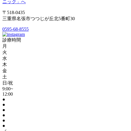
〒518-0435
三重県名張市つつじが丘北5番町30
0595-68-8555
診療時間
月
火
水
木
金
土
日/祝
9:00~
12:00
●
●
●
●
●
●