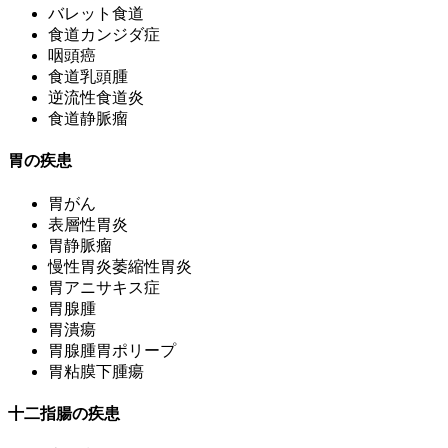
バレット食道
食道カンジダ症
咽頭癌
食道乳頭腫
逆流性食道炎
食道静脈瘤
胃の疾患
胃がん
表層性胃炎
胃静脈瘤
慢性胃炎萎縮性胃炎
胃アニサキス症
胃腺腫
胃潰瘍
胃腺腫胃ポリープ
胃粘膜下腫瘍
十二指腸の疾患