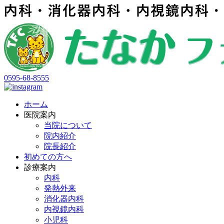
0595-68-8555
ホーム
医院案内
当院について
院内紹介
院長紹介
初めての方へ
診療案内
内科
発熱外来
消化器内科
内視鏡内科
小児科